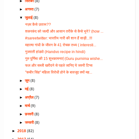
(8)
►
सितंबर
(7)
►
अगस्त
(8)
▼
जुलाई
नज़र कैसे उतारू??
शकरकंद को जल्दी और आसान तरीके से कैसे भुने? (how ...
#sareetwitter: भारतीय नारी की शान हैं साड़ी...!!!
महात्मा गांधी के जीवन के 41 रोचक तथ्य ( interesti...
गुजराती हांडवो (Handvo recipe in hindi)
गुरु पूर्णिमा की 15 शुभकामनाएं (Guru purnima wishe...
फल और सब्जी खरीदने से पहले जानिए ये जरुरी टिप्स
''कबीर सिंह'' महिला विरोधी होने के बावजूद क्यों मह...
(8)
►
जून
(8)
►
मई
(7)
►
अप्रैल
(9)
►
मार्च
(8)
►
फ़रवरी
(8)
►
जनवरी
(82)
►
2018