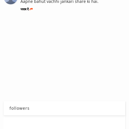
Aapne bahut vachhi jankari share ki hai.
जवाब दें
followers