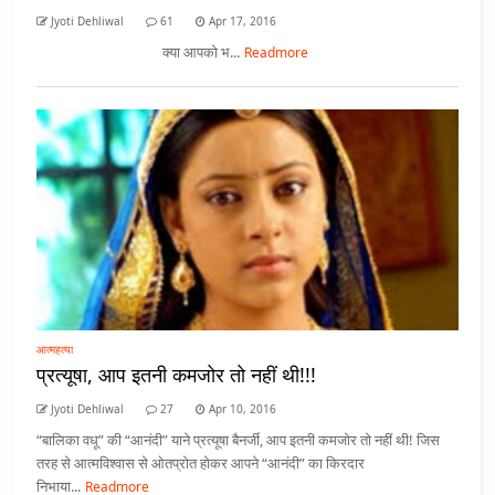
Jyoti Dehliwal
61
Apr 17, 2016
क्या आपको भ...
Readmore
आत्महत्या
प्रत्यूषा, आप इतनी कमजोर तो नहीं थी!!!
Jyoti Dehliwal
27
Apr 10, 2016
“बालिका वधू” की “आनंदी” याने प्रत्यूषा बैनर्जी, आप इतनी कमजोर तो नहीं थी! जिस
तरह से आत्मविश्वास से ओतप्रोत होकर आपने “आनंदी” का किरदार
निभाया...
Readmore