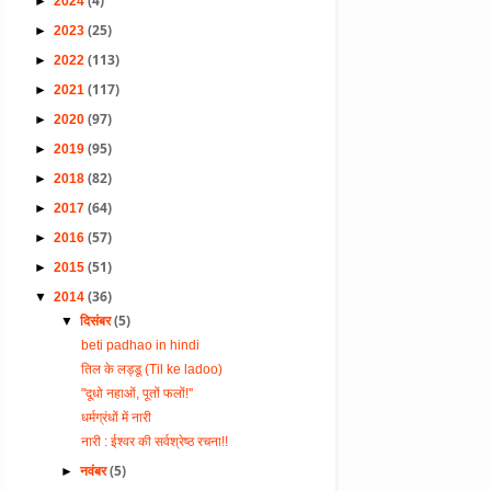
(4)
►
2024
(25)
►
2023
(113)
►
2022
(117)
►
2021
(97)
►
2020
(95)
►
2019
(82)
►
2018
(64)
►
2017
(57)
►
2016
(51)
►
2015
(36)
▼
2014
(5)
▼
दिसंबर
beti padhao in hindi
तिल के लड्डू (Til ke ladoo)
"दूधो नहाओं, पूतों फलों!''
धर्मग्रंधों में नारी
नारी : ईश्वर की सर्वश्रेष्ठ रचना!!
(5)
►
नवंबर