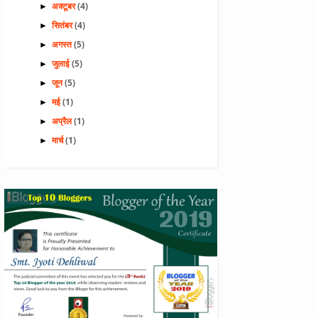
(4)
►
अक्टूबर
(4)
►
सितंबर
(5)
►
अगस्त
(5)
►
जुलाई
(5)
►
जून
(1)
►
मई
(1)
►
अप्रैल
(1)
►
मार्च