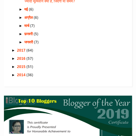
ज्यादा मूल्यवान क्या हैं, जिंदगी या समय?
(6)
►
मई
(6)
►
अप्रैल
(7)
►
मार्च
(5)
►
फ़रवरी
(7)
►
जनवरी
(64)
►
2017
(57)
►
2016
(51)
►
2015
(36)
►
2014