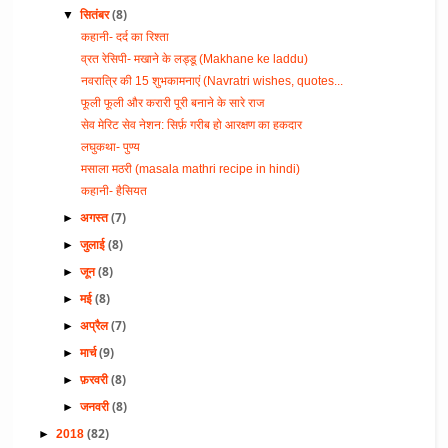
(8)
▼
सितंबर
कहानी- दर्द का रिश्ता
व्रत रेसिपी- मखाने के लड्डू (Makhane ke laddu)
नवरात्रि की 15 शुभकामनाएं (Navratri wishes, quotes...
फूली फूली और करारी पूरी बनाने के सारे राज
सेव मेरिट सेव नेशन: सिर्फ़ गरीब हो आरक्षण का हकदार
लघुकथा- पुण्य
मसाला मठरी (masala mathri recipe in hindi)
कहानी- हैसियत
(7)
►
अगस्त
(8)
►
जुलाई
(8)
►
जून
(8)
►
मई
(7)
►
अप्रैल
(9)
►
मार्च
(8)
►
फ़रवरी
(8)
►
जनवरी
(82)
►
2018