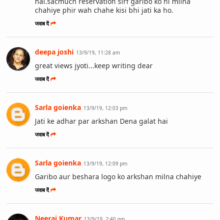
hai.sacmuch reservation sirf garibo ko hi milna
chahiye phir wah chahe kisi bhi jati ka ho.
जवाब दें
deepa joshi
13/9/19, 11:28 am
great views jyoti...keep writing dear
जवाब दें
Sarla goienka
13/9/19, 12:03 pm
Jati ke adhar par arkshan Dena galat hai
जवाब दें
Sarla goienka
13/9/19, 12:09 pm
Garibo aur beshara logo ko arkshan milna chahiye
जवाब दें
Neeraj Kumar
13/9/19, 2:40 pm