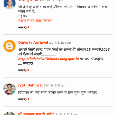
मंदिरों में ड्रेस कोड का कोई औचित्य नहीं.लोग भक्तिभाव से मंदिरों में शीश
नवाने जाते हैं.
नई पोस्ट :
लेखक से बड़ा होता किरदार
जवाब दें
Digvijay Agrawal
24/1/16, 5:04 pm
आपकी लिखी रचना, "पांच लिंकों का आनन्द में" सोमवार 25 जनवरी 2016
को लिंक की जाएगी...............
http://halchalwith5links.blogspot.in
पर आप भी आइएगा
....धन्यवाद!
जवाब दें
Jyoti Dehliwal
24/1/16, 5:37 pm
दिग्विजय जी, मेरी रचना शामिल करने के लिए बहुत-बहुत धन्यवाद।
जवाब दें
डॉ. रूपचन्द्र शास्त्री 'मयंक'
24/1/16, 6:26 pm