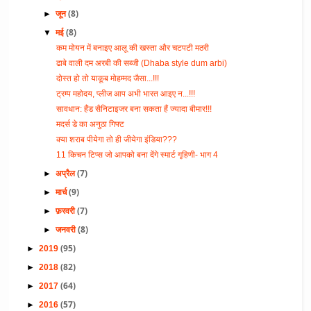
(8)
►
जून
(8)
▼
मई
कम मोयन में बनाइए आलू की खस्ता और चटपटी मठरी
ढाबे वाली दम अरबी की सब्जी (Dhaba style dum arbi)
दोस्त हो तो याकूब मोहम्मद जैसा...!!!
ट्रम्प महोदय, प्लीज आप अभी भारत आइए न...!!!
सावधान: हैंड सैनिटाइजर बना सकता हैं ज्यादा बीमार!!!
मदर्स डे का अनुठा गिफ्ट
क्या शराब पीयेगा तो ही जीयेगा इंडिया???
11 किचन टिप्स जो आपको बना देंगे स्मार्ट गृहिणी- भाग 4
(7)
►
अप्रैल
(9)
►
मार्च
(7)
►
फ़रवरी
(8)
►
जनवरी
(95)
►
2019
(82)
►
2018
(64)
►
2017
(57)
►
2016