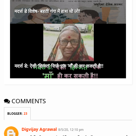
मदर्स डे विशेष- बहती गंगा में हाथ धो लो!
मदर्स डे: ऐसी ‘हिम्मत’ सिर्फ़ एक ‘माँ’ ही कर सकती है!!
COMMENTS
BLOGGER
:
23
Digvijay Agrawal
8/5/20, 12:10 pm