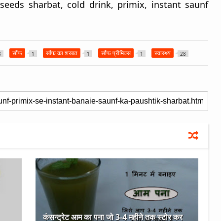
 seeds sharbat, cold drink, primix, instant saunf
सौंफ
सौंफ का शरबत
सौंफ प्रीमिक्स
स्वास्थ्य
8
1
1
1
28
कंसन्ट्रेट आम का पना जो 3-4 महीने तक स्टोर कर